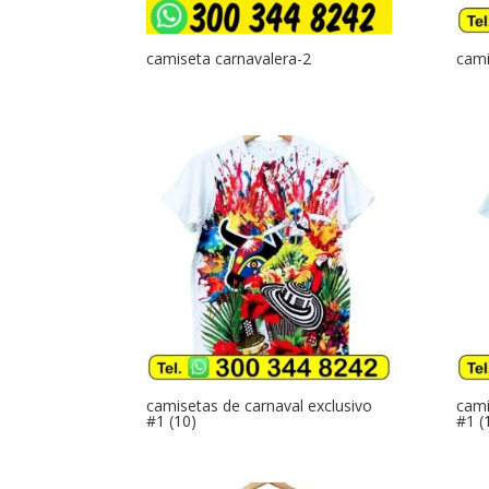
camiseta carnavalera-2
cami
camisetas de carnaval exclusivo
cami
#1 (10)
#1 (