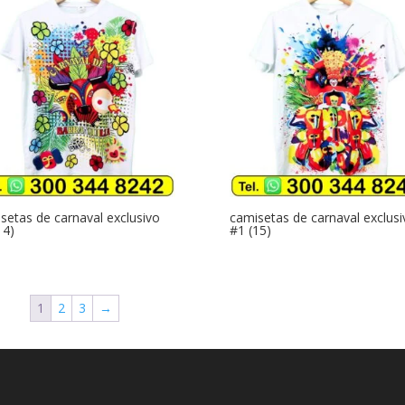
setas de carnaval exclusivo
camisetas de carnaval exclusi
14)
#1 (15)
1
2
3
→