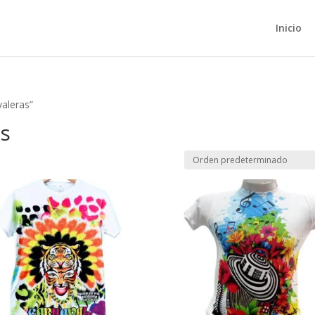
Inicio
aleras”
as